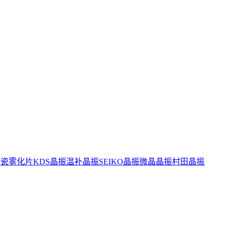
陶瓷雾化片
KDS晶振
温补晶振
SEIKO晶振
微晶晶振
村田晶振