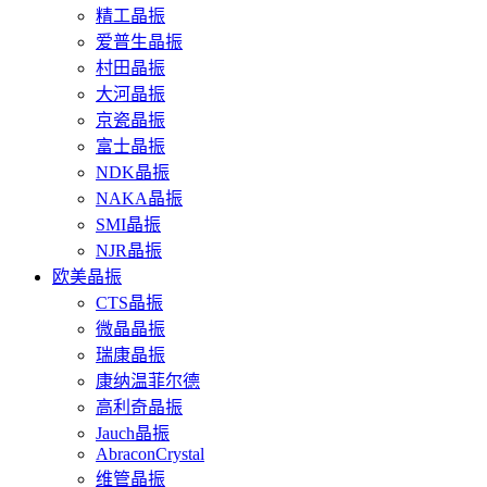
精工晶振
爱普生晶振
村田晶振
大河晶振
京瓷晶振
富士晶振
NDK晶振
NAKA晶振
SMI晶振
NJR晶振
欧美晶振
CTS晶振
微晶晶振
瑞康晶振
康纳温菲尔德
高利奇晶振
Jauch晶振
AbraconCrystal
维管晶振