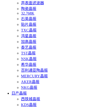
声表面滤波器
陶瓷晶振
32.768K
石英晶振
贴片晶振
TXC晶振
鸿星晶振
加高晶振
泰艺晶振
TST晶振
NSK晶振
希华晶振
百利通亚陶晶振
MERCURY晶振
AKER晶振
NKG晶振
日产晶振
西铁城晶振
KDS晶振