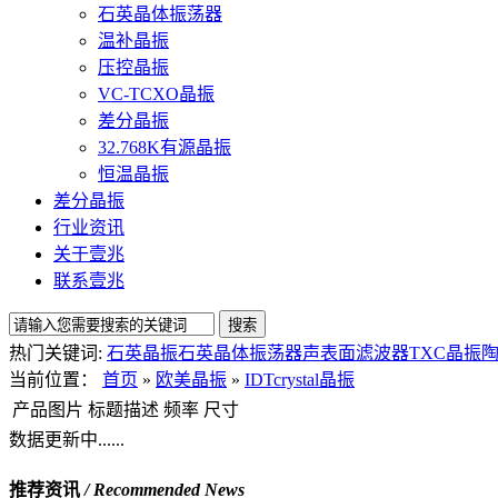
石英晶体振荡器
温补晶振
压控晶振
VC-TCXO晶振
差分晶振
32.768K有源晶振
恒温晶振
差分晶振
行业资讯
关于壹兆
联系壹兆
热门关键词:
石英晶振
石英晶体振荡器
声表面滤波器
TXC晶振
当前位置：
首页
»
欧美晶振
»
IDTcrystal晶振
产品图片
标题描述
频率
尺寸
数据更新中......
推荐资讯
/ Recommended News