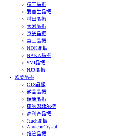
精工晶振
爱普生晶振
村田晶振
大河晶振
京瓷晶振
富士晶振
NDK晶振
NAKA晶振
SMI晶振
NJR晶振
欧美晶振
CTS晶振
微晶晶振
瑞康晶振
康纳温菲尔德
高利奇晶振
Jauch晶振
AbraconCrystal
维管晶振