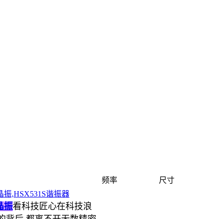
频率
尺寸
晶振,HSX531S谐振器
晶振
看科技匠心在科技浪
的背后,都离不开无数精密