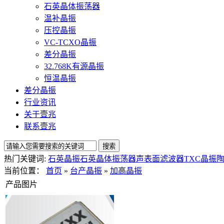
石英晶体振荡器
温补晶振
压控晶振
VC-TCXO晶振
差分晶振
32.768K有源晶振
恒温晶振
差分晶振
行业资讯
关于壹兆
联系壹兆
热门关键词:
石英晶振
石英晶体振荡器
声表面滤波器
TXC晶振
当前位置：
首页
»
台产晶振
»
加高晶振
产品图片