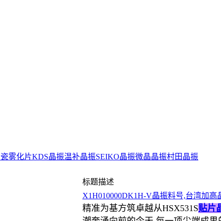
陶瓷雾化片
KDS晶振
温补晶振
SEIKO晶振
微晶晶振
村田晶振
标题描述
X1H010000DK1H-V晶振料号,台湾加高
精准为基方筑卓越从HSX531S
贴片
潮奔涌向前的今天,每一项尖端成果