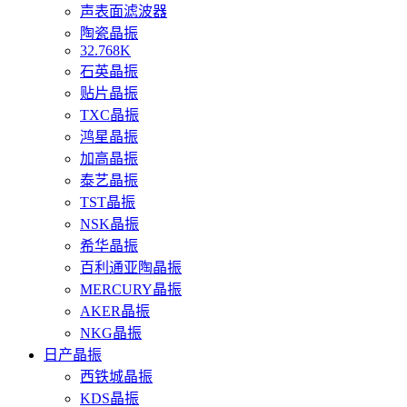
声表面滤波器
陶瓷晶振
32.768K
石英晶振
贴片晶振
TXC晶振
鸿星晶振
加高晶振
泰艺晶振
TST晶振
NSK晶振
希华晶振
百利通亚陶晶振
MERCURY晶振
AKER晶振
NKG晶振
日产晶振
西铁城晶振
KDS晶振