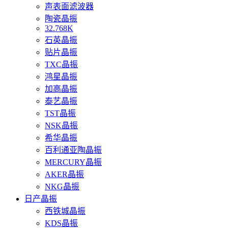
声表面滤波器
陶瓷晶振
32.768K
石英晶振
贴片晶振
TXC晶振
鸿星晶振
加高晶振
泰艺晶振
TST晶振
NSK晶振
希华晶振
百利通亚陶晶振
MERCURY晶振
AKER晶振
NKG晶振
日产晶振
西铁城晶振
KDS晶振