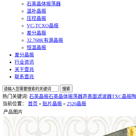
石英晶体振荡器
温补晶振
压控晶振
VC-TCXO晶振
差分晶振
32.768K有源晶振
恒温晶振
差分晶振
行业资讯
关于壹兆
联系壹兆
热门关键词:
石英晶振
石英晶体振荡器
声表面滤波器
TXC晶振
当前位置：
首页
»
贴片晶振
»
2520晶振
产品图片