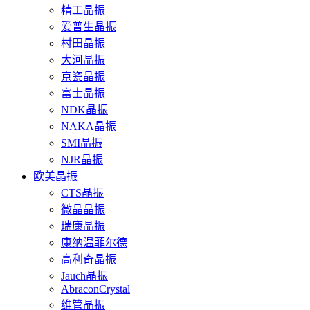
精工晶振
爱普生晶振
村田晶振
大河晶振
京瓷晶振
富士晶振
NDK晶振
NAKA晶振
SMI晶振
NJR晶振
欧美晶振
CTS晶振
微晶晶振
瑞康晶振
康纳温菲尔德
高利奇晶振
Jauch晶振
AbraconCrystal
维管晶振